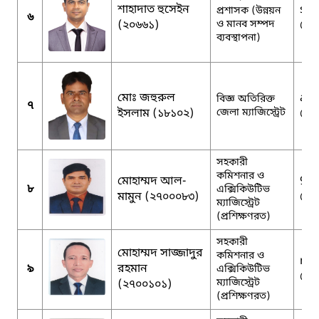
শাহাদাত হুসেইন
sha
প্রশাসক (উন্নয়ন
৬
(২০৬৬১)
ও মানব সম্পদ
@g
ব্যবস্থাপনা)
মোঃ জহুরুল
adm
বিজ্ঞ অতিরিক্ত
৭
ইসলাম (১৮১০২)
জেলা ম্যাজিস্ট্রেট
@g
সহকারী
কমিশনার ও
মোহাম্মদ আল-
90
৮
এক্সিকিউটিভ
মামুন (২৭০০০৮৩)
@g
ম্যাজিস্ট্রেট
(প্রশিক্ষণরত)
সহকারী
মোহাম্মদ সাজ্জাদুর
কমিশনার ও
mm
৯
রহমান
এক্সিকিউটিভ
@g
ম্যাজিস্ট্রেট
(২৭০০১০১)
(প্রশিক্ষণরত)