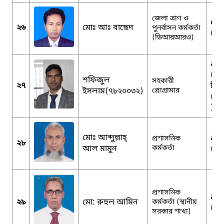
জেলা ত্রাণ ও
drr
২৬
মোঃ আঃ বাছেদ
পুনর্বাসন কর্মকর্তা
@g
(ডিআরআরও)
apd
@m
শফিজুল
সহকারী
২৭
সিয়
ইসলাম(৭৮২০০৩২)
প্রোগ্রামার
@gm
)
মোঃ আব্দুল্লাহ্
ao
প্রশাসনিক
২৮
আল মামুন
কর্মকর্তা
@g
প্রশাসনিক
acg
২৯
মো: রুহুল আমিন
কর্মকর্তা (স্থানীয়
@m
সরকার শাখা)