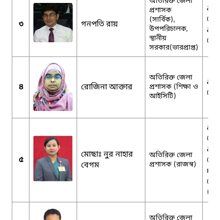
অতিরিক্ত জেলা
adc
প্রশাসক
@m
(সার্বিক),
৩
গনপতি রায়
উপপরিচালক,
adc
স্থানীয়
@gm
সরকার(ভারপ্রাপ্ত)
অতিরিক্ত জেলা
adc
৪
রোজিনা আক্তার
প্রশাসক (শিক্ষা ও
@gm
আইসিটি)
adc
@gm
adc
মোছাঃ নুর নাহার
অতিরিক্ত জেলা
৫
@m
বেগম
প্রশাসক (রাজস্ব)
nah
@g
(ব্য
অতিরিক্ত জেলা