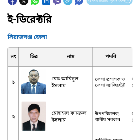
আপনার মতামত প্রদান করুন
ই-ডিরেক্টরি
সিরাজগঞ্জ জেলা
নং
চিত্র
নাম
পদবি
মোঃ আমিনুল
dcs
জেলা প্রশাসক ও
১
ইসলাম
জেলা ম্যাজিস্ট্রেট
@m
মোহাম্মদ কামরুল
ddl
উপপরিচালক,
২
ইসলাম
স্থানীয় সরকার
@g