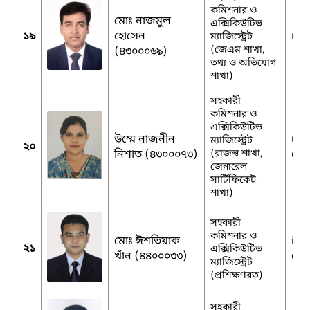
কমিশনার ও
মোঃ নাজমুল
এক্সিকিউটিভ
১৯
হোসেন
naz
ম্যাজিস্ট্রেট
(জেএম শাখা,
(৪৩০০০৬৯)
তথ্য ও অভিযোগ
শাখা)
সহকারী
কমিশনার ও
এক্সিকিউটিভ
উম্মে নাজনীন
um
ম্যাজিস্ট্রেট
২০
নিশাত (৪৩০০০৭৩)
(রাজস্ব শাখা,
@g
জেনারেল
সার্টিফিকেট
শাখা)
সহকারী
কমিশনার ও
মোঃ ঈশতিয়াক
ist
২১
এক্সিকিউটিভ
খাঁন (৪৪০০০৩৩)
@g
ম্যাজিস্ট্রেট
(প্রশিক্ষণরত)
সহকারী