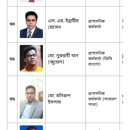
এস. এম. ইব্রাহীম
ibr
প্রশাসনিক
৩০
হোসেন
কর্মকর্তা
@g
প্রশাসনিক
মো: নুরুন্নবী খান
jew
৩১
কর্মকর্তা (ডিসি
(জুয়েল)
@y
বাংলো)
প্রশাসনিক
মো: মনিরুল
mon
৩২
কর্মকর্তা (সাধারণ
ইসলাম
@g
শাখা)