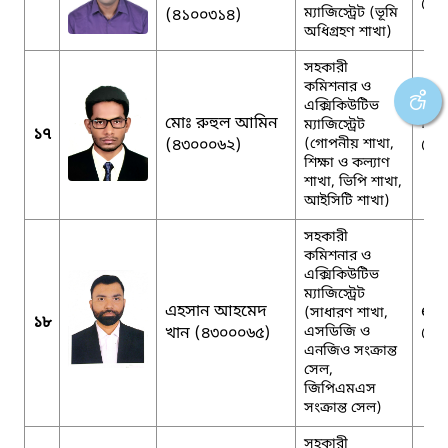
@g
ম্যাজিস্ট্রেট (ভূমি
(৪১০০৩১৪)
অধিগ্রহণ শাখা)
সহকারী
কমিশনার ও
এক্সিকিউটিভ
মোঃ রুহুল আমিন
mdr
ম্যাজিস্ট্রেট
১৭
(৪৩০০০৬২)
(গোপনীয় শাখা,
@g
শিক্ষা ও কল্যাণ
শাখা, ভিপি শাখা,
আইসিটি শাখা)
সহকারী
কমিশনার ও
এক্সিকিউটিভ
ম্যাজিস্ট্রেট
এহসান আহমেদ
eh
(সাধারণ শাখা,
১৮
খান (৪৩০০০৬৫)
এসডিজি ও
@g
এনজিও সংক্রান্ত
সেল,
জিপিএমএস
সংক্রান্ত সেল)
সহকারী