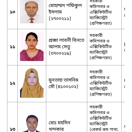
সহকারী
মোহাম্মদ শফিকুল
কমিশনার ও
rs.
১০
ইসলাম
এক্সিকিউটিভ
@g
ম্যাজিস্ট্রেট
(২৭০০২১১)
(প্রশিক্ষণরত)
সহকারী
প্রজ্ঞা লাবনী বিনতে
কমিশনার ও
pra
১১
আলম সেতু
এক্সিকিউটিভ
@g
ম্যাজিস্ট্রেট
(৩৭০০২১৯)
(প্রশিক্ষণরত)
সহকারী
কমিশনার ও
মুনতাহা তাসনিম
mu
১২
এক্সিকিউটিভ
মৌ (৪১০০১০২)
@g
ম্যাজিস্ট্রেট
(প্রশিক্ষণরত)
সহকারী
কমিশনার ও
এক্সিকিউটিভ
মোঃ মহসিন
ম্যাজিস্ট্রেট
md
১৩
খন্দকার
(রেকর্ড রুম শাখা,