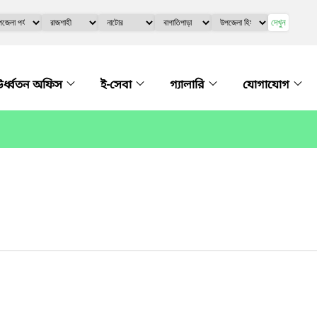
দেখুন
র্ধ্বতন অফিস
ই-সেবা
গ্যালারি
যোগাযোগ