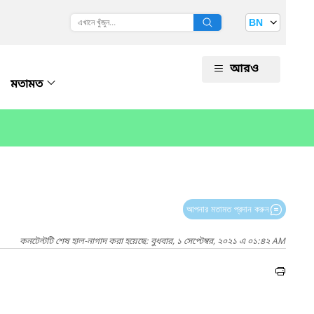
BN
আরও
মতামত
আপনার মতামত প্রদান করুন
কনটেন্টটি শেষ হাল-নাগাদ করা হয়েছে: বুধবার, ১ সেপ্টেম্বর, ২০২১ এ ০১:৪২ AM