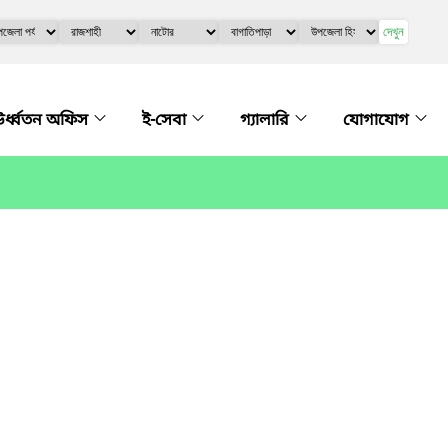
দেখুন
র্ধ্বতন অফিস
ই-সেবা
গ্যালারি
যোগাযোগ