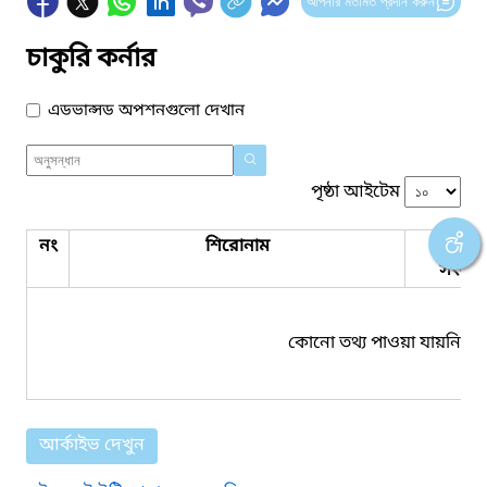
আপনার মতামত প্রদান করুন
চাকুরি কর্নার
এডভান্সড অপশনগুলো দেখান
পৃষ্ঠা আইটেম
নং
শিরোনাম
পিডিএ
সংযুক্ত
কোনো তথ্য পাওয়া যায়নি।
আর্কাইভ দেখুন